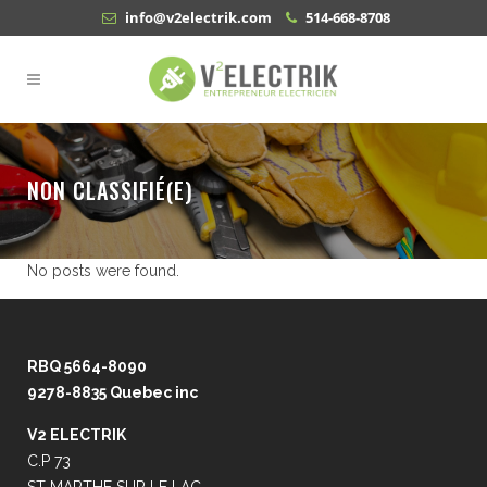
info@v2electrik.com
514-668-8708
NON CLASSIFIÉ(E)
No posts were found.
RBQ 5664-8090
9278-8835 Quebec inc
V2 ELECTRIK
C.P 73